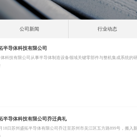
公司新闻
行业动态
拓半导体科技有限公司
导体科技有限公司从事半导体制造设备领域关键零部件与整机集成系统的
2
拓半导体科技有限公司乔迁典礼
年3月18日苏州盛拓半导体有限公司乔迁至苏州市吴江区五方路899号，搬
8