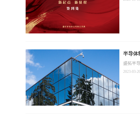
半导体
盛拓半
2023-03-2