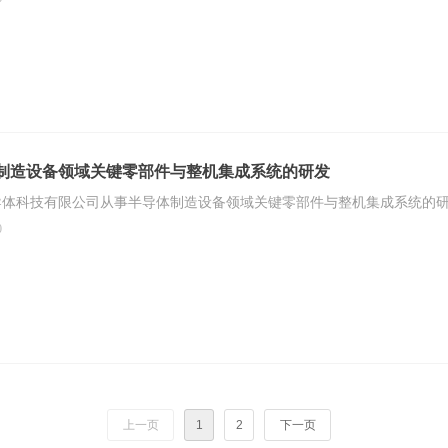
制造设备领域关键零部件与整机集成系统的研发
导体科技有限公司从事半导体制造设备领域关键零部件与整机集成系统的
0
上一页
1
2
下一页