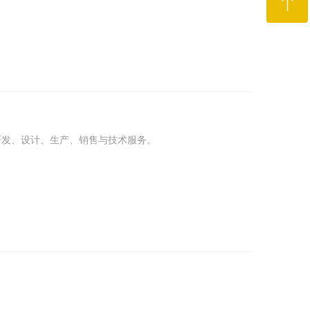
ꁸ
回到顶部
研发、设计、生产、销售与技术服务。